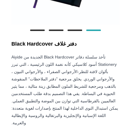
دفتر غلاف Black Hardcover
تأخذ سلسلة دفاتر Black Hardcover الجديدة من Aiyide
Stationery أسود كلاسيكي كأنه نغمة اللون الرئيسية ، التي تبرز
بألوان لافتة للنظر-الأرجواني الصفراء ، والأرجواني النيون ،
والأرجواني الوردي. يخلق مرجعية "دفتر الملاحظات" المنقوشة
بالذهب ومرجعية للشريط الملون المطابق زينة مثالية ، مما يثير
الحيوية في البساطة. يفي هذا التصميم بدقة طلب المستخدمين
العالميين بالقرطاسية التي توازن بين الموضة والتطبيق العملي.
يمكن استبدال النوى الداخلية لهذا المنتج بإصدارات لغوية متعددة:
اللغة الإسبانية والإنجليزية والبرتغالية والروسية والإيطالية
والعربية.