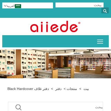
العربية


تبديل رؤية القائمة الرئيسية
بيت
>
منتجات
>
دفتر
>
دفتر غلاف Black Hardcover