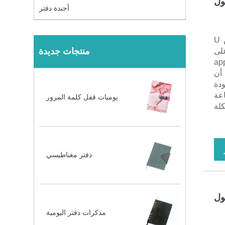
ول
أجندة دفتر
قرص U (أحمر): هذا الكمبيوتر الدفتري ذو الملف الأحمر Charge Bank مع قرص U
منتجات جديدة
 على
apple ، android
ن أن
ية بجودة
اعة
يوميات قفل كلمة المرور
كلة
دفتر مغناطيسي
ول
مذكرات دفتر اليومية