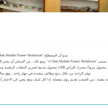
يبدو أن المصطلح "U Disk Mobile Power Notebook" يجمع بين العديد من العناصر الإلكترونية والقرطاسية المختلفة.
وجهاز كمبيوتر محمول. على سبيل المثال ، قد يكون جهاز كمبيوتر محمول مزودًا ب
يوفر الراحة من خلال دمج وظائف متعددة في جهاز واحد ، وهو مثالي
ة معينة ، من الصعب تقديم رؤى مفصلة. إذا كان لديك منتج معين في الاعتبار أ