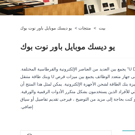
بيت
>
منتجات
>
يو ديسك موبايل باور نوت بوك
يو ديسك موبايل باور نوت بوك
من غير الواضح كيف يتم دمج هذه المكونات الثلاثة في منتج واحد يسمى "U Disk Mobile Power Notebook." ومع ذلك ، من الممكن أن يشير إلى جهاز متعدد الوظائف يجمع بين ميزات قرص U وبنك طاقة متنقل
محرك أقراص USB محمول مدمج لتخزين الملفات الرقمية وميزة بنك الطاقة لشحن الأجهزة الإلكترونية. يمكن لمثل هذا المنتج أن
 للأفراد الذين يستخدمون بشكل متكرر الأدوات الرقمية والورقية.
و كنت بحاجة إلى مزيد من التوضيح ، فيرجى تقديم تفاصيل أو سياق
إضافي.