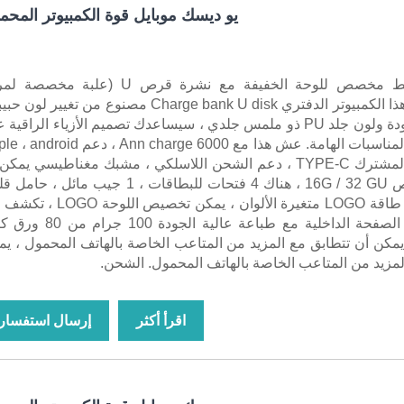
يو ديسك موبايل قوة الكمبيوتر المحم
لوح شحن بنمط مخصص للوحة الخفيفة مع نشرة قرص U (علبة مخص
Chongqing): هذا الكمبيوتر الدفتري Charge bank U disk مصنوع من تغيير ل
كتان عالي الجودة ولون جلد PU ذو ملمس جلدي ، سيساعدك تصميم الأزياء الراقية
استخدامه في المناسبات الهامة. عش هذا مع 6000 Ann charge ، دعم 
، خط الإخراج المشترك TYPE-C ، دعم الشحن اللاسلكي ، مشبك مغناطيسي يمك
يتطابق مع قرص 16G / 32 GU ، هناك 4 فتحات للبطاقات ، 1 جيب مائل ، 
غطاء مع لوحة طاقة LOGO متغيرة الألوان ، يمكن تخصيص الل
نبيل شركتك ، الصفحة الداخلية مع طباعة عالية الجودة 00
يمكن أن تتطابق مع المزيد من المتاعب الخاصة بالهاتف المحمول ، ي
لمزيد من المتاعب الخاصة بالهاتف المحمول. الشحن.
اقرأ أكثر
إرسال استفسار