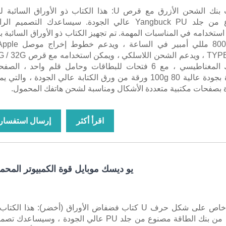
دفتر ملاحظات بنك الشحن الأزرق مع قرص U: هذا الكتاب ذو الأوراق السائب
الطاقة مصنوع من جلد Yangbuck PU عالي الجودة. سيساعدك التصميم ا
تخدامه في المناسبات المهمة. تم تجهيز الكتاب ذو الأوراق السائبة ب
Android و TYPE-C ، ويدعم الشحن اللاسلكي ، ويمكن است
U في المشبك المغناطيسي ، مع 6 فتحات للبطاقات وحامل قلم واحد ، الص
الداخلية مجهزة بجودة عالية 100g 80 ورقة من ورق الكتابة عالي الجودة ، والتي
 بصفحات مكتبية متعددة الأشكال ومناسبة لشحن هاتفك المحمول.
اقرأ أكثر
إرسال استفسار
يو ديسك موبايل قوة الكمبيوتر المحم
مشبك خياطة خاص على شكل حرف U كتاب فضفاض الأوراق (أخضر): هذا الكت
الأوراق السائبة من بنك الطاقة مصنوع من جلد PU عالي الجودة ، وسيساعدك