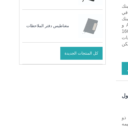
ة لبنك
لراقي
بنك
طاقة بسعة 8000 مللي أمبير في الساعة ، ويدعم خطوط إخراج موصل Apple و
مغناطيس دفتر الملاحظات
خدامه مع قرص 16G / 32G
فحات
 يمكن
كل المنتجات الجديدة
ول
اب ذو
 تصميمه