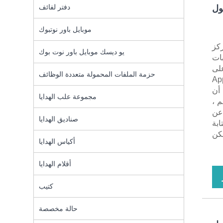
دفتر لفائف
ول
موبايل باور نوتبوك
صة لمركز
يو ديسك موبايل باور نوت بوك
ون حبيبات
 على
حزمة الملفات المحمولة متعددة الوظائف
Apple ، android
ن أن
مجموعة علب الهدايا
حامل قلم ،
وحة LOGO ، تكشف عن
صناديق الهدايا
1 جرام من 80 ورق كتابة
مكن
أكياس الهدايا
أقلام الهدايا
كتيب
حالة مخصصة