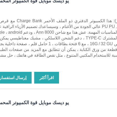
يو ديسك موبايل قوة الكمبيوتر المحم
مصنوع من جلد PU PU عالي الجودة من الأغنام ، وسيساعدك تصميم الأزياء الراقية
استخدامه في المناسبات المهمة. عش هذا مع شاحن 8000 Ann ، ودعم 
، خط الإخراج المشترك TYPE-C ، دعم الشحن اللاسلكي ، مشبك مغناطيسي يمك
يتطابق مع قرص 16G / 32 GU ، مع 6 فتحة بطاقات ، 1 حامل قلم ، صفحة داخل
1 جرام 80 قطعة من ورق الكتابة ، يمكن أن تتطابق مع المزيد من صفحات الطب
سبة للاستخدام المكتبي المتنوع ، مثل نقص الطاقة في هاتفك ، حل مش
اقرأ أكثر
إرسال استفسار
يو ديسك موبايل قوة الكمبيوتر المحم