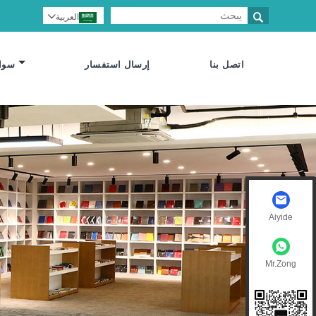

العربية

اتصل بنا
إرسال استفسار
سوا
Aiyide
Mr.Zong