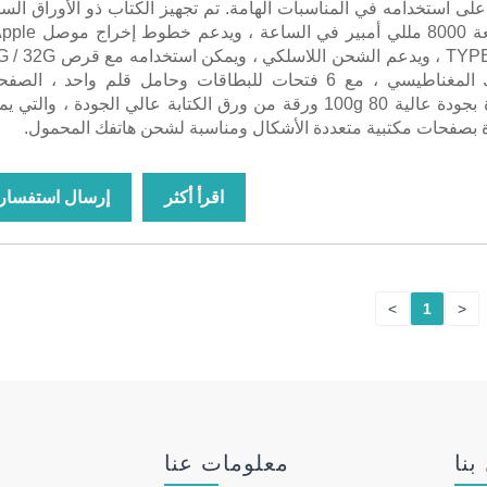
 على استخدامه في المناسبات الهامة. تم تجهيز الكتاب ذو الأوراق السا
Android و TYPE-C ، ويدعم الشحن اللاسلكي ، ويمكن است
U في المشبك المغناطيسي ، مع 6 فتحات للبطاقات وحامل قلم واحد ، الص
الداخلية مجهزة بجودة عالية 100g 80 ورقة من ورق الكتابة عالي الجودة ، والتي
 بصفحات مكتبية متعددة الأشكال ومناسبة لشحن هاتفك المحمول.
اقرأ أكثر
إرسال استفسار
>
1
<
بنا
معلومات عنا