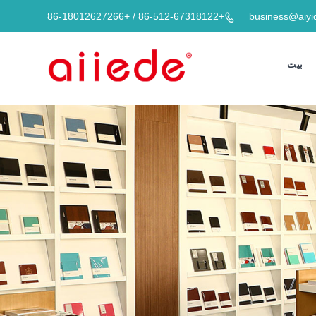
+86-512-67318122 / +86-18012627266
business@aiyi

بيت