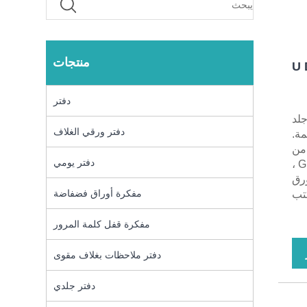
منتجات
U 
دفتر
ص U مصنوع من جلد
دفتر ورقي الغلاف
مة.
لمشترك من
دفتر يومي
النوع C ، ودعم الشحن اللاسلكي ، يمكن أن يتطابق مشبك مغناطيسي 16 جم / 32 GU ،
 غرام من الورق
مفكرة أوراق فضفاضة
كتب
مفكرة قفل كلمة المرور
دفتر ملاحظات بغلاف مقوى
دفتر جلدي