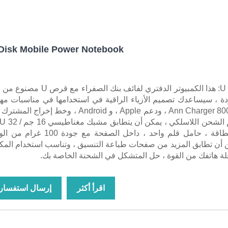
Disk Mobile Power Notebook
U Disk (Yellow): هذا الكمبيوتر الدفتري لفائف بنك الصفراء مع قر
دة ، سيساعدك تصميم الأزياء الراقية في استخدامها في مناسبات مه
عش هذا مع 8000 Ann Charger ، ودعم Apple ، و Android ، وخط إخراج ا
مع 6 فتحات بطاقة ، حامل قلم واحد ، داخل الصفحة مع جودة 100
ن أن تطابق المزيد من صفحات طباعة التنسيق ، وتناسب استخدام الم
قلة هاتفك من القوة ، حل المتشكل في الشحنة الخاصة بك.
اقرأ أكثر
إرسال استفسار