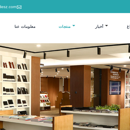

desz.com
غ
أخبار
منتجات
معلومات عنا