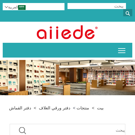
العربية


تبديل رؤية القائمة الرئيسية
بيت
>
منتجات
>
دفتر ورقي الغلاف
>
دفتر القماش