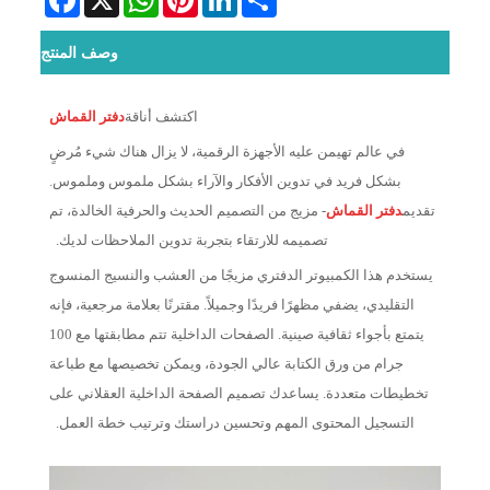
وصف المنتج
اكتشف أناقة
دفتر القماش
في عالم تهيمن عليه الأجهزة الرقمية، لا يزال هناك شيء مُرضٍ
بشكل فريد في تدوين الأفكار والآراء بشكل ملموس وملموس.
تقديم
دفتر القماش
- مزيج من التصميم الحديث والحرفية الخالدة، تم
تصميمه للارتقاء بتجربة تدوين الملاحظات لديك.
يستخدم هذا الكمبيوتر الدفتري مزيجًا من العشب والنسيج المنسوج
التقليدي، يضفي مظهرًا فريدًا وجميلاً. مقترنًا بعلامة مرجعية، فإنه
يتمتع بأجواء ثقافية صينية. الصفحات الداخلية تتم مطابقتها مع 100
جرام من ورق الكتابة عالي الجودة، ويمكن تخصيصها مع طباعة
تخطيطات متعددة. يساعدك تصميم الصفحة الداخلية العقلاني على
التسجيل المحتوى المهم وتحسين دراستك وترتيب خطة العمل.