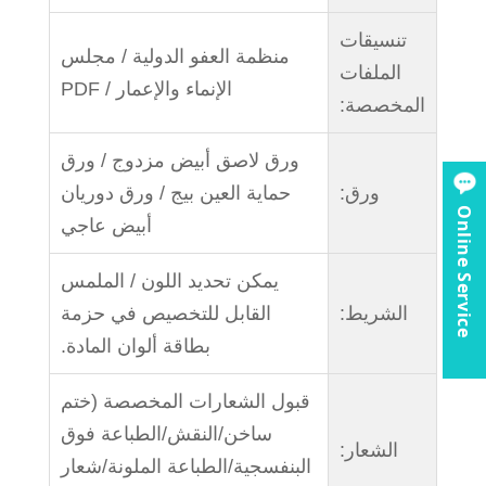
تنسيقات
منظمة العفو الدولية / مجلس
الملفات
الإنماء والإعمار / PDF
المخصصة:
ورق لاصق أبيض مزدوج / ورق
ورق:
حماية العين بيج / ورق دوريان
Online Service
أبيض عاجي
يمكن تحديد اللون / الملمس
الشريط:
القابل للتخصيص في حزمة
بطاقة ألوان المادة.
قبول الشعارات المخصصة (ختم
ساخن/النقش/الطباعة فوق
الشعار:
البنفسجية/الطباعة الملونة/شعار