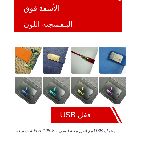
الأشعة فوق
البنفسجية اللون
قفل USB
محرك USB مع قفل مغناطيسي ، 8-128 جيجابايت سعة.