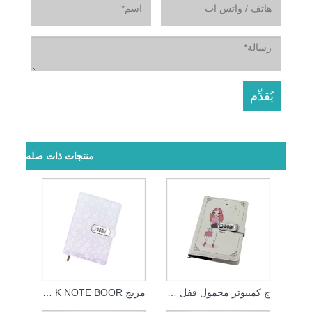
منتجات ذات صله
ج كمبيوتر محمول قفل أمومبيني
مزيج LOC K NOTE BOOR