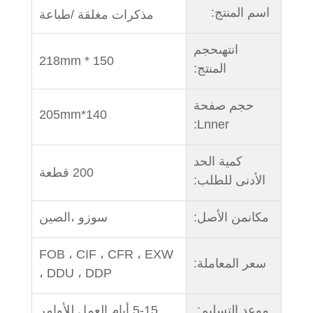
اسم المنتج:
مذكرات مغلقة /طباعة
انتهى
حجم
150 * 218mm
المنتج:
حجم صفحة
140*205mm
Lnner:
كمية الحد
200 قطعة
الأدنى للطلب:
مكان
من الأصل:
سوزو ،
الصين
FOB ، CIF ، CFR ، EXW
سعر المعاملة:
، DDU ، DDP
موعد التسليم:
5-15 أيام العمل للأوامر