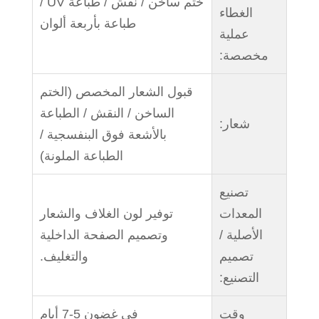
ختم ساخن / نقش / طباعة UV /
الغطاء
طباعة بأربعة ألوان
عملية
مخصصة:
قبول الشعار المخصص (الختم
الساخن / النقش / الطباعة
شعار:
بالأشعة فوق البنفسجية /
الطباعة الملونة)
تصنيع
المعدات
توفير لون الغلاف والشعار
الأصلية /
وتصميم الصفحة الداخلية
تصميم
والتغليف.
التصنيع:
وقت
في غضون 5-7 أيام