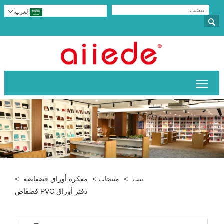
العربية


تبديل رؤية القائمة الرئيسية
بيت
>
منتجات
>
مفكرة أوراق فضفاضة
>
دفتر أوراق PVC فضفاض