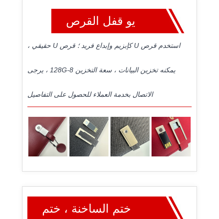
يو قفل القرص
استخدم قرص U كإبزيم وإبداع فريد ؛ قرص U حقيقي ،
يمكنه تخزين البيانات ، سعة التخزين 8-128G ، يرجى
الاتصال بخدمة العملاء للحصول على التفاصيل
ختم الساخنة ، ختم