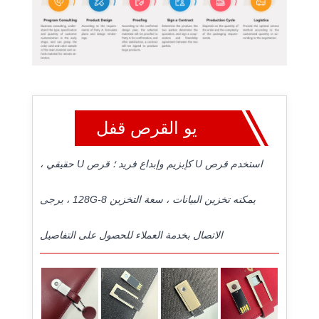
يو القرص قفل
استخدم قرص U كإبزيم وإبداع فريد ؛ قرص U حقيقي ،
يمكنه تخزين البيانات ، سعة التخزين 8-128G ، يرجى
الاتصال بخدمة العملاء للحصول على التفاصيل