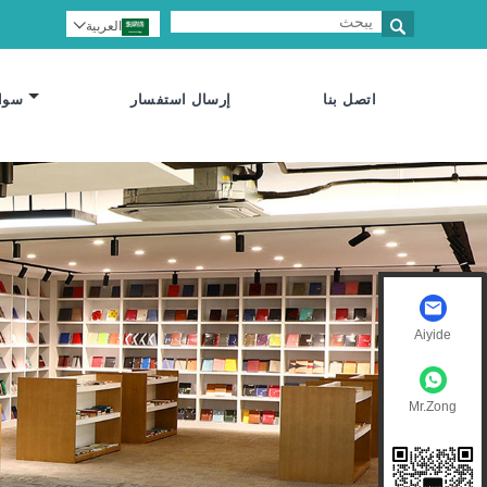

العربية

اتصل بنا
إرسال استفسار
سوا
Aiyide
Mr.Zong