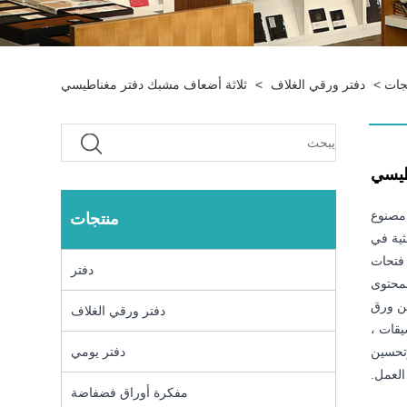
جات
>
دفتر ورقي الغلاف
>
ثلاثة أضعاف مشبك دفتر مغناطيسي
طيسي
 مصنوع
منتجات
ثية في
 فتحات
دفتر
لمحتوى
امًا عالي الجودة من 100 قطعة من ورق
دفتر ورقي الغلاف
يقات ،
دفتر يومي
وتحسين
العمل.
مفكرة أوراق فضفاضة