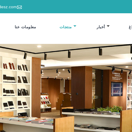

desz.com
غ
أخبار
منتجات
معلومات عنا