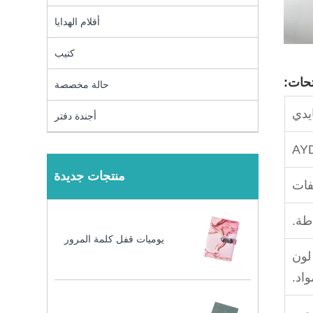
أقلام الهدايا
كتيب
تحات:
حالة مخصصة
يدي
أجندة دفتر
AYD
منتجات جديدة
طة.
يوميات قفل كلمة المرور
 لون
واد.