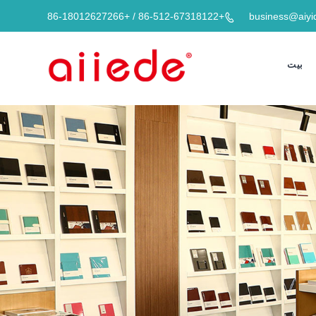
+86-512-67318122 / +86-18012627266
business@aiyi

بيت