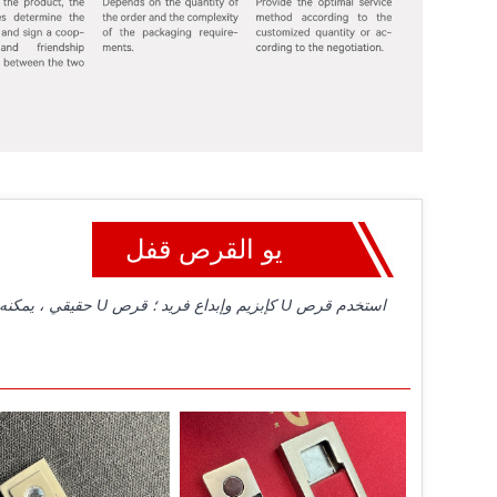
يو القرص قفل