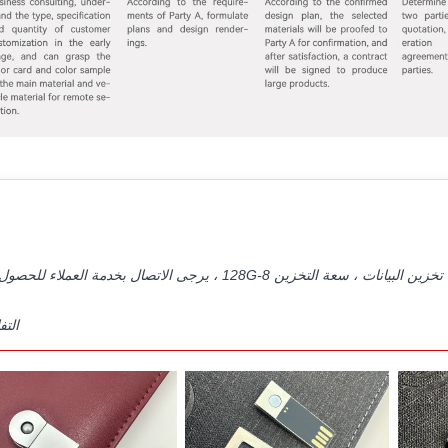
استخدم قرص U كإبزيم وإبداع فريد ؛ قرص U حقيقي ، يمكنه تخزين البيانات ، سعة التخزين 8-128G ، يرجى الاتصال بخدمة الع
التف