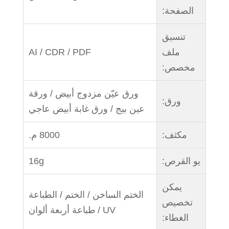
الصفحة:
تنسيق
ملف
AI / CDR / PDF
مخصص:
ورق عيّن مزدوج أبيض / ورقة
ورق:
عين بيج / ورق غابة أبيض عاجي
مكثف:
8000 م.
يو القرص:
16g
يمكن
الختم الساخن / الختم / الطباعة
تخصيص
UV / طباعة أربعة ألوان
الغطاء: