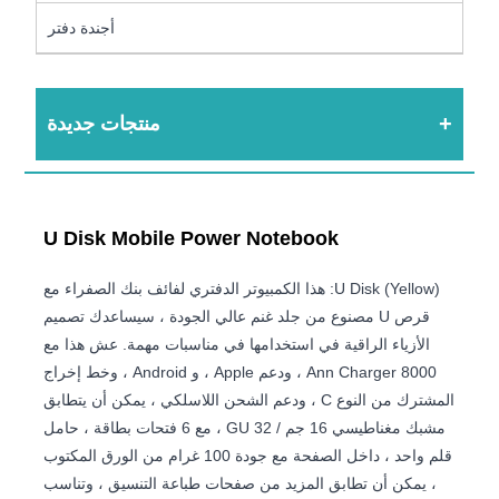
أجندة دفتر
منتجات جديدة
U Disk Mobile Power Notebook
U Disk (Yellow): هذا الكمبيوتر الدفتري لفائف بنك الصفراء مع
قرص U مصنوع من جلد غنم عالي الجودة ، سيساعدك تصميم
الأزياء الراقية في استخدامها في مناسبات مهمة. عش هذا مع
8000 Ann Charger ، ودعم Apple ، و Android ، وخط إخراج
المشترك من النوع C ، ودعم الشحن اللاسلكي ، يمكن أن يتطابق
مشبك مغناطيسي 16 جم / 32 GU ، مع 6 فتحات بطاقة ، حامل
قلم واحد ، داخل الصفحة مع جودة 100 غرام من الورق المكتوب
، يمكن أن تطابق المزيد من صفحات طباعة التنسيق ، وتناسب